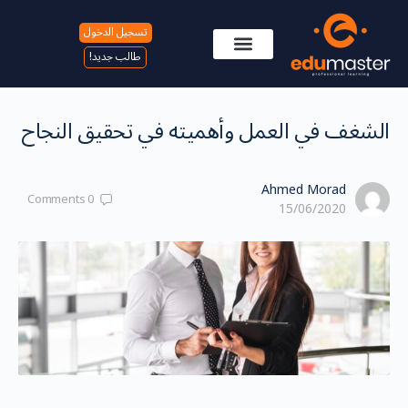
تسجيل الدخول
طالب جديد!
حفل تخرج تركيا – 2025
برامج الماجستير
الشغف في العمل وأهميته في تحقيق النجاح
Ahmed Morad
Comments
0
15/06/2020