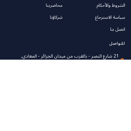
الشروط والأحكام
محاضرينا
سياسة الاسترجاع
شركاؤنا
اتصل بنا
للتواصل
21 شارع النصر - بالقرب من ميدان الجزائر - المعادي,
القاهرة
خدمة العملاء: 00201123341355
contact@edumaster.academy
جميع الحقوق محفوظة EduMaster © 2021